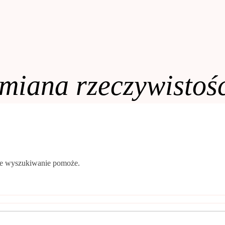
miana rzeczywistoś
oże wyszukiwanie pomoże.