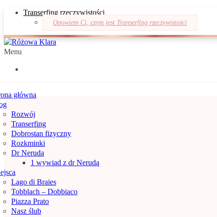
Transerfing rzeczywistości
Opowiem Ci, czym jest Transerfing rzeczywistości
Menu
rona główna
og
Rozwój
Transerfing
Dobrostan fizyczny
Rozkminki
Dr Neruda
1 wywiad z dr Nerudą
ejsca
Lago di Braies
Tobblach – Dobbiaco
Piazza Prato
Nasz ślub